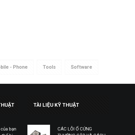
bile - Phone
Tools
Software
THUẬT
TÀI LIỆU KỸ THUẬT
 của bạn
CÁC LỖI Ổ CỨNG