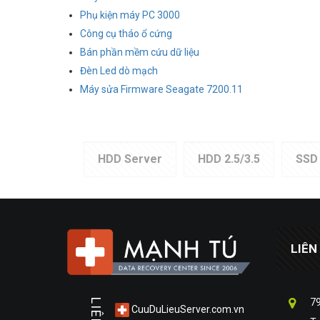
Phụ kiện máy PC 3000
Công cụ tháo ổ cứng
Bán phần mềm cứu dữ liệu
Đèn Led dò mạch
Máy sửa Firmware Seagate 7200.11
HDD Server
HDD 2.5/3.5
SSD
LIÊN
79
CuuDuLieuServer.com.vn