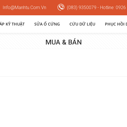
Info@manhtu.com.vn
(083) 9350079 - Hotline: 0926
HÁP KỸ THUẬT
SỬA Ổ CỨNG
CỨU DỮ LIỆU
PHỤC HỒI 
MUA & BÁN