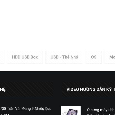
HDD USB Box
USB - Thẻ Nhớ
OS
Mo
 HỆ
VIDEO HƯỚNG DẪN KỸ 
/38 Trần Văn Đang, P.Nhiêu lộc ,
Ổ cứng máy tính