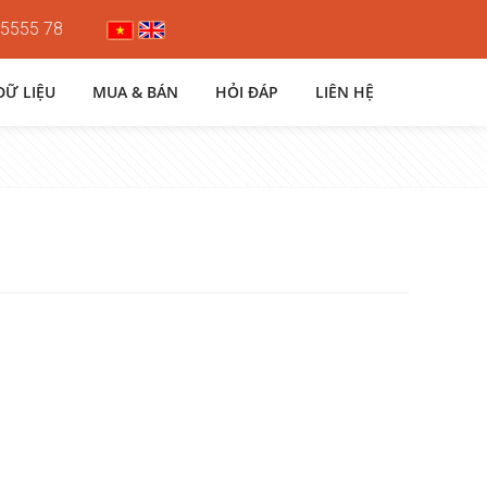
 5555 78
DỮ LIỆU
MUA & BÁN
HỎI ĐÁP
LIÊN HỆ