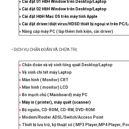
»
Cài đặt 01 HĐH Window trên Desktop/Laptop
»
Cài đặt 02 HĐH Window trên Desktop/Laptop
»
Cài đặt HĐH Mac OS trên máy tính Apple
»
Cài đặt driver/diệt virus/HDSD thiết bị ngoại vi trên PC/
»
Nâng cấp máy PC ( lắp thêm linh kiện, cài driver)
• DỊCH VỤ CHẨN ĐOÁN VÀ CHỮA TRỊ:
»
Chẩn đoán và vệ sinh tổng quát Desktop/Laptop
»
Vệ sinh chi tết máy Laptop
»
Màn hình ( Monitor) CRT
»
Màn hình ( monitor) LCD
»
Bo mạch chủ ( Mainboard) máy PC
»
Máy in ( printer), máy quét (scanner)
»
Bộ nguồn, CD-ROM, CD-RW, DVD-ROM
»
Modem/Router ADSL/Switch/Access Point
»
Thiết bị lưu trữ, kỹ thuật số ( MP3 Player,MP4 Player, Po