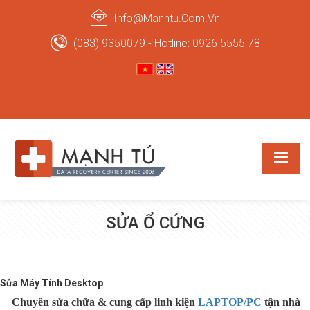
Info@manhtu.com.vn
(083) 9350079 - Hotline: 0926 5555 78
SỬA Ổ CỨNG
Sửa Máy Tính Desktop
Chuyên sửa chữa & cung cấp linh kiện
LAPTOP/PC
tận nhà