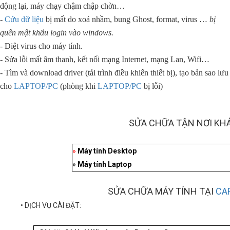
động lại, máy chạy chậm chập chờn…
-
Cứu dữ liệu
bị mất do xoá nhầm, bung Ghost, format, virus …
bị
quên mật khẩu login vào windows.
- Diệt virus cho máy tính.
- Sửa lỗi mất âm thanh, kết nối mạng Internet, mạng Lan, Wifi…
- Tìm và download driver (tải trình điều khiển thiết bị), tạo bản sao lưu
cho
LAPTOP/PC
(phòng khi
LAPTOP/PC
bị lỗi)
SỬA CHỮA TẬN NƠI KH
»
Máy tính Desktop
»
Máy tính Laptop
SỬA CHỮA MÁY TÍNH TẠI
CA
• DỊCH VỤ CÀI ĐẶT: