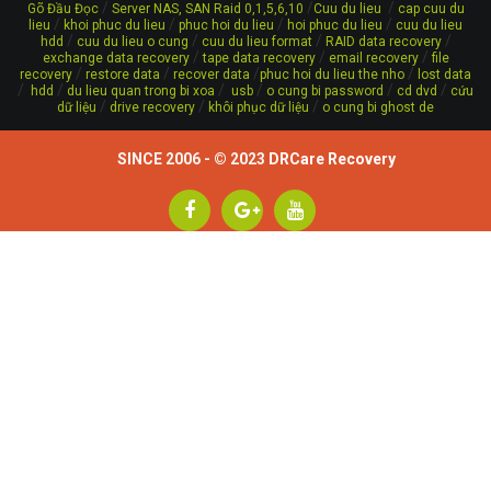
/
/
/
Gõ Đầu Đọc
Server NAS, SAN Raid 0,1,5,6,10
Cuu du lieu
cap cuu du
/
/
/
/
lieu
khoi phuc du lieu
phuc hoi du lieu
hoi phuc du lieu
cuu du lieu
/
/
/
/
hdd
cuu du lieu o cung
cuu du lieu format
RAID data recovery
/
/
/
exchange data recovery
tape data recovery
email recovery
file
/
/
/
/
recovery
restore data
recover data
phuc hoi du lieu the nho
lost data
/
/
/
/
/
/
hdd
du lieu quan trong bi xoa
usb
o cung bi password
cd dvd
cứu
/
/
/
dữ liệu
drive recovery
khôi phục dữ liệu
o cung bi ghost de
SINCE 2006 - © 2023
DRCare Recovery