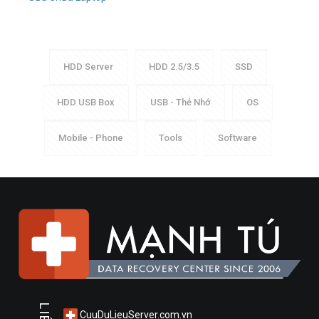
HDD Server
HDD 2.5/3.5
SSD
HDD USB Box
USB - Thẻ Nhớ
OS
Mobile - Phone
Tools
Software
CuuDuLieuServer.com.vn