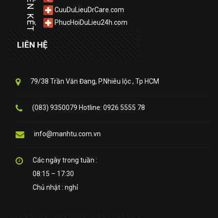
LIÊN KẾT
CuuDuLieuDrCare.com
PhucHoiDuLieu24h.com
LIÊN HỆ
79/38 Trần Văn Đang, P.Nhiêu lộc , Tp HCM
(083) 9350079 Hotline: 0926 5555 78
info@manhtu.com.vn
Các ngày trong tuần :
08:15 – 17:30
Chủ nhật : nghỉ