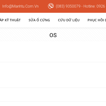
Info@manhtu.com.vn
(083) 9350079 - Hotline: 0926
HÁP KỸ THUẬT
SỬA Ổ CỨNG
CỨU DỮ LIỆU
PHỤC HỒI 
OS