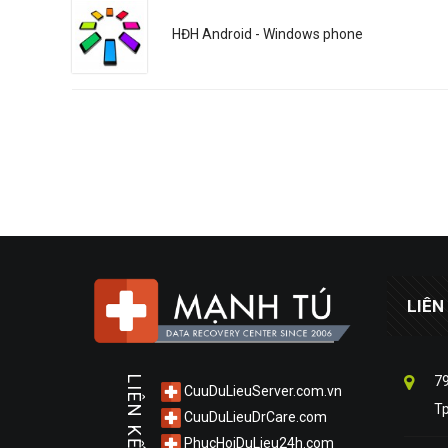
HĐH Android - Windows phone
LIÊN
79
LIÊN KẾT
CuuDuLieuServer.com.vn
T
CuuDuLieuDrCare.com
PhucHoiDuLieu24h.com