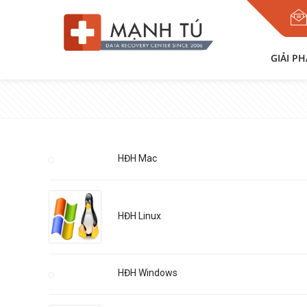
GIẢI P
HĐH Mac
HĐH Linux
HĐH Windows