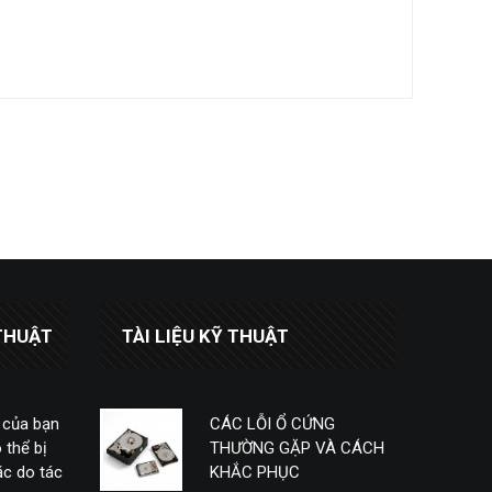
THUẬT
TÀI LIỆU KỸ THUẬT
 của bạn
CÁC LỖI Ổ CỨNG
 thể bị
THƯỜNG GẶP VÀ CÁCH
c do tác
KHẮC PHỤC