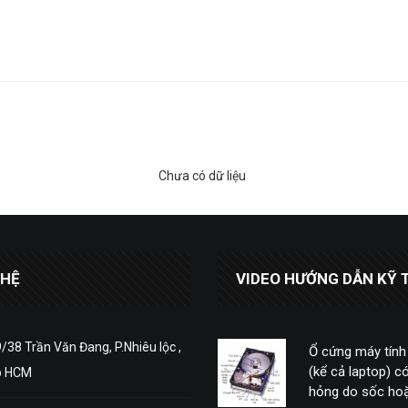
Chưa có dữ liệu
 HỆ
VIDEO HƯỚNG DẪN KỸ 
/38 Trần Văn Đang, P.Nhiêu lộc ,
Ổ cứng máy tính
(kể cả laptop) có
p HCM
hỏng do sốc hoặ