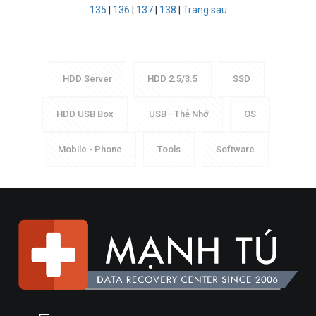
135
|
136
|
137
|
138
|
Trang sau
HDD Server
HDD 2.5/3.5
SSD
HDD USB Box
USB - Thẻ Nhớ
OS
Mobile - Phone
Tools
Software