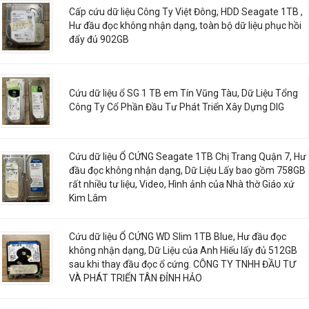
Cấp cứu dữ liệu Công Ty Việt Đông, HDD Seagate 1TB ,
Hư đầu đọc không nhận dạng, toàn bộ dữ liệu phục hồi
đẩy đủ 902GB
Cứu dữ liệu ổ SG 1 TB em Tín Vũng Tàu, Dữ Liệu Tổng
Công Ty Cổ Phần Đầu Tư Phát Triển Xây Dựng DIG
Cứu dữ liệu Ổ CỨNG Seagate 1TB Chị Trang Quận 7, Hư
đầu đọc không nhận dạng, Dữ Liệu Lấy bao gồm 758GB
rất nhiều tư liệu, Video, Hình ảnh của Nhà thờ Giáo xứ
Kim Lâm
Cứu dữ liệu Ổ CỨNG WD Slim 1TB Blue, Hư đầu đọc
không nhận dạng, Dữ Liệu của Anh Hiếu lấy đủ 512GB
sau khi thay đầu đọc ổ cứng. CÔNG TY TNHH ĐẦU TƯ
VÀ PHÁT TRIỂN TÂN ĐỈNH HẢO