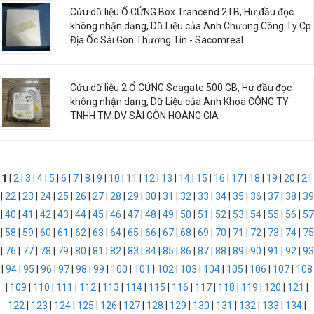
Cứu dữ liệu Ổ CỨNG Box Trancend 2TB, Hư đầu đọc
không nhận dạng, Dữ Liệu của Anh Chương Công Ty Cp
Địa Ốc Sài Gòn Thương Tín - Sacomreal
Cứu dữ liệu 2 Ổ CỨNG Seagate 500 GB, Hư đầu đọc
không nhận dạng, Dữ Liệu của Anh Khoa CÔNG TY
TNHH TM DV SÀI GÒN HOÀNG GIA
1
|
2
|
3
|
4
|
5
|
6
|
7
|
8
|
9
|
10
|
11
|
12
|
13
|
14
|
15
|
16
|
17
|
18
|
19
|
20
|
21
|
22
|
23
|
24
|
25
|
26
|
27
|
28
|
29
|
30
|
31
|
32
|
33
|
34
|
35
|
36
|
37
|
38
|
39
|
40
|
41
|
42
|
43
|
44
|
45
|
46
|
47
|
48
|
49
|
50
|
51
|
52
|
53
|
54
|
55
|
56
|
57
|
58
|
59
|
60
|
61
|
62
|
63
|
64
|
65
|
66
|
67
|
68
|
69
|
70
|
71
|
72
|
73
|
74
|
75
|
76
|
77
|
78
|
79
|
80
|
81
|
82
|
83
|
84
|
85
|
86
|
87
|
88
|
89
|
90
|
91
|
92
|
93
|
94
|
95
|
96
|
97
|
98
|
99
|
100
|
101
|
102
|
103
|
104
|
105
|
106
|
107
|
108
|
109
|
110
|
111
|
112
|
113
|
114
|
115
|
116
|
117
|
118
|
119
|
120
|
121
|
122
|
123
|
124
|
125
|
126
|
127
|
128
|
129
|
130
|
131
|
132
|
133
|
134
|