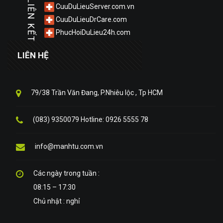
LIÊN KẾT
CuuDuLieuServer.com.vn
CuuDuLieuDrCare.com
PhucHoiDuLieu24h.com
LIÊN HỆ
79/38 Trần Văn Đang, P.Nhiêu lộc , Tp HCM
(083) 9350079 Hotline: 0926 5555 78
info@manhtu.com.vn
Các ngày trong tuần :
08:15 – 17:30
Chủ nhật : nghỉ