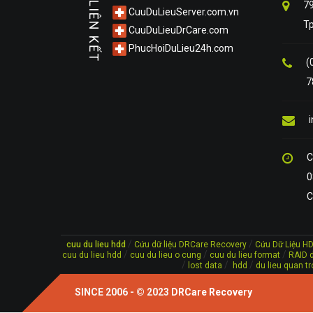
79
LIÊN KẾT
CuuDuLieuServer.com.vn
T
CuuDuLieuDrCare.com
PhucHoiDuLieu24h.com
(
7
C
0
C
/
/
cuu du lieu hdd
Cứu dữ liệu DRCare Recovery
Cứu Dữ Liệu H
/
/
/
cuu du lieu hdd
cuu du lieu o cung
cuu du lieu format
RAID d
/
/
/
lost data
hdd
du lieu quan tr
SINCE 2006 - © 2023
DRCare Recovery