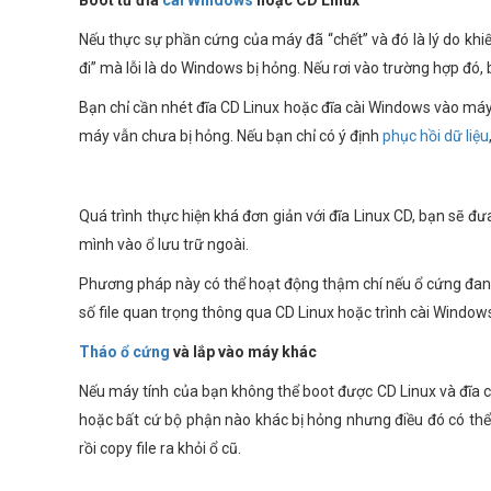
Boot từ đĩa
cài Windows
hoặc CD Linux
Nếu thực sự phần cứng của máy đã “chết” và đó là lý do kh
đi” mà lỗi là do Windows bị hỏng. Nếu rơi vào trường hợp đó,
Bạn chỉ cần nhét đĩa CD Linux hoặc đĩa cài Windows vào máy
máy vẫn chưa bị hỏng. Nếu bạn chỉ có ý định
phục hồi dữ liệu
Quá trình thực hiện khá đơn giản với đĩa Linux CD, bạn sẽ đư
mình vào ổ lưu trữ ngoài.
Phương pháp này có thể hoạt động thậm chí nếu ổ cứng đang
số file quan trọng thông qua CD Linux hoặc trình cài Window
Tháo ổ cứng
và lắp vào máy khác
Nếu máy tính của bạn không thể boot được CD Linux và đĩa c
hoặc bất cứ bộ phận nào khác bị hỏng nhưng điều đó có thể
rồi copy file ra khỏi ổ cũ.