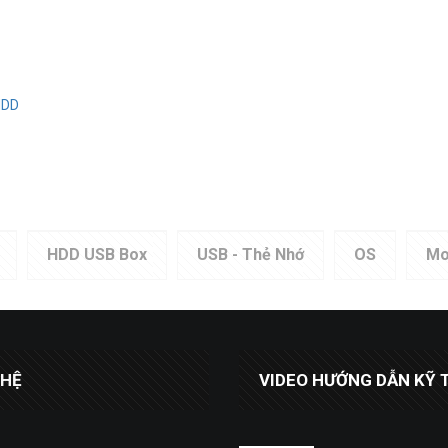
HDD
HDD USB Box
USB - Thẻ Nhớ
OS
Mo
 HỆ
VIDEO HƯỚNG DẪN KỸ 