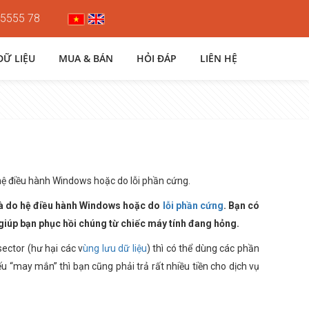
 5555 78
DỮ LIỆU
MUA & BÁN
HỎI ĐÁP
LIÊN HỆ
 hệ điều hành Windows hoặc do lỗi phần cứng.
 là do hệ điều hành Windows hoặc do
lỗi phần cứng
. Bạn có
 giúp bạn phục hồi chúng từ chiếc máy tính đang hỏng.
ector (hư hại các v
ùng lưu dữ liệu
) thì có thể dùng các phần
“may mắn” thì bạn cũng phải trả rất nhiều tiền cho dịch vụ