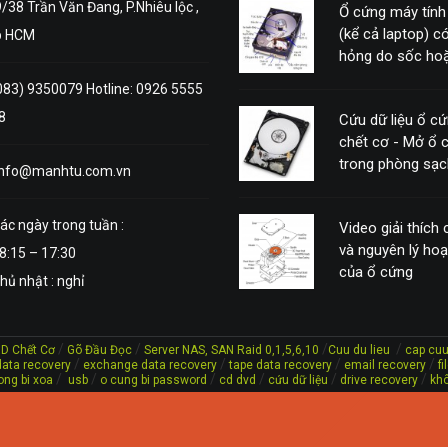
/38 Trần Văn Đang, P.Nhiêu lộc ,
Ổ cứng máy tính
(kể cả laptop) có
p HCM
hỏng do sốc hoặ
động mạnh
083) 9350079 Hotline: 0926 5555
8
Cứu dữ liệu ổ c
chết cơ - Mở ổ 
trong phòng sạc
info@manhtu.com.vn
ác ngày trong tuần :
Video giải thích
và nguyên lý ho
8:15 – 17:30
của ổ cứng
hủ nhật : nghỉ
/
/
/
/
DD Chết Cơ
Gõ Đầu Đọc
Server NAS, SAN Raid 0,1,5,6,10
Cuu du lieu
cap cuu
/
/
/
/
ata recovery
exchange data recovery
tape data recovery
email recovery
f
/
/
/
/
/
/
ong bi xoa
usb
o cung bi password
cd dvd
cứu dữ liệu
drive recovery
khô