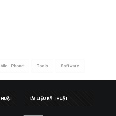
bile - Phone
Tools
Software
THUẬT
TÀI LIỆU KỸ THUẬT