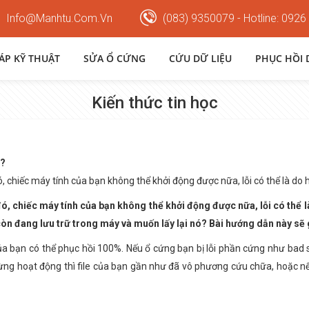
Info@manhtu.com.vn
(083) 9350079 - Hotline: 0926
HÁP KỸ THUẬT
SỬA Ổ CỨNG
CỨU DỮ LIỆU
PHỤC HỒI 
Kiến thức tin học
g?
 chiếc máy tính của bạn không thể khởi động được nữa, lỗi có thể là do
ó, chiếc máy tính của bạn không thể khởi động được nữa, lỗi có thể
còn đang lưu trữ trong máy và muốn lấy lại nó? Bài hướng dẫn này sẽ
a bạn có thể phục hồi 100%. Nếu ổ cứng bạn bị lỗi phần cứng như bad s
ng hoạt động thì file của bạn gần như đã vô phương cứu chữa, hoặc nếu 