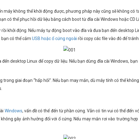
iến máy không thể khởi động được, phương pháp này cũng sẽ không có tá
 bạn có thể phục hồi dữ liệu bằng cách boot từ đĩa cài Windows hoặc CD L
 rồi khởi động. Nếu máy tự động boot vào đĩa và đưa bạn đến desktop Lin
, bạn có thể cắm
USB hoặc ổ cứng ngoài
rồi copy các file vào đó để trán
a đến desktop Linux để copy dữ liệu. Nếu bạn dùng đĩa cài Windows, bạn 
 trong giai đoạn “hấp hối”. Nếu bạn may mắn, dù máy tính có thể khô
s.
ài
Windows
, vấn đề có thể đến từ phần cứng. Vẫn có tin vui có thể đến
 không gây ảnh hưởng đối với ổ cứng. Nếu may mắn rơi vào trường hợp 