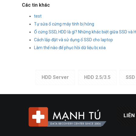
Các tin khác
test
Tự sửa ổ cứng máy tính bị hỏng
Ổ cứng SSD, HDD là gì? Những khác biệt giữa SSD và 
Cách lắp đặt và sử dụng ổ SSD cho laptop
Làm thế nào để phục hồi dữ liệu bị xóa
HDD Server
HDD 2.5/3.5
SSD
LIÊN