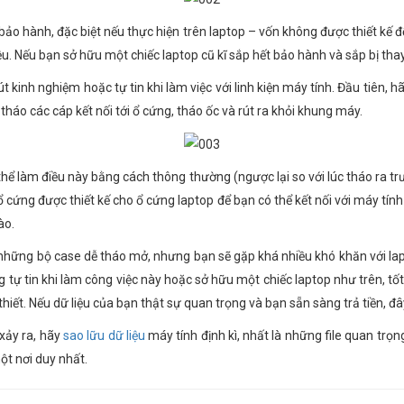
bảo hành, đặc biệt nếu thực hiện trên laptop – vốn không được thiết kế
ệu. Nếu bạn sở hữu một chiếc laptop cũ kĩ sắp hết bảo hành và sắp bị tha
t kinh nghiệm hoặc tự tin khi làm việc với linh kiện máy tính. Đầu tiên,
tháo các cáp kết nối tới ổ cứng, tháo ốc và rút ra khỏi khung máy.
hể làm điều này bằng cách thông thường (ngược lại so với lúc tháo ra t
 cứng được thiết kế cho ổ cứng laptop để bạn có thể kết nối với máy tín
ào.
 những bộ case dễ tháo mở, nhưng bạn sẽ gặp khá nhiều khó khăn với lapto
 tự tin khi làm công việc này hoặc sở hữu một chiếc laptop như trên, t
 thiết. Nếu dữ liệu của bạn thật sự quan trọng và bạn sẵn sàng trả tiền, 
xảy ra, hãy
sao lữu dữ liệu
máy tính định kì, nhất là những file quan trọ
một nơi duy nhất.