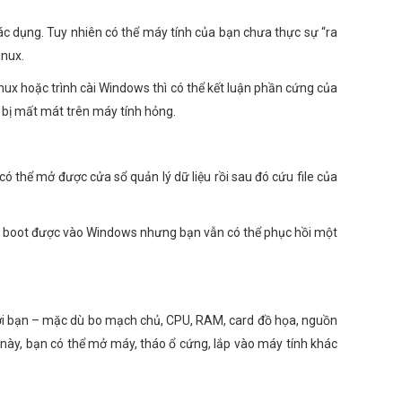
c dụng. Tuy nhiên có thể máy tính của bạn chưa thực sự “ra
inux.
ux hoặc trình cài Windows thì có thể kết luận phần cứng của
h bị mất mát trên máy tính hỏng.
có thể mở được cửa sổ quản lý dữ liệu rồi sau đó cứu file của
ng boot được vào Windows nhưng bạn vẫn có thể phục hồi một
 với bạn – mặc dù bo mạch chủ, CPU, RAM, card đồ họa, nguồn
này, bạn có thể mở máy, tháo ổ cứng, lắp vào máy tính khác