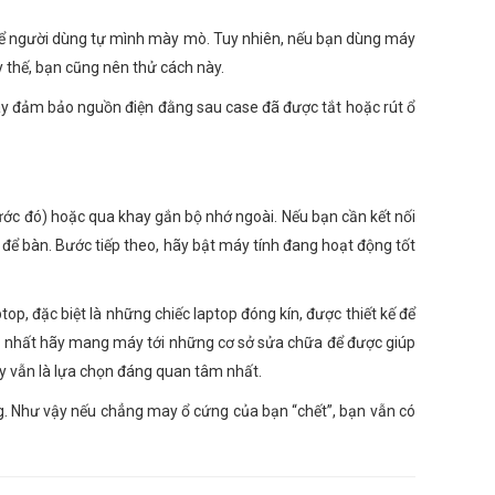
 để người dùng tự mình mày mò. Tuy nhiên, nếu bạn dùng máy
y thế, bạn cũng nên thử cách này.
 hãy đảm bảo nguồn điện đằng sau case đã được tắt hoặc rút ổ
rước đó) hoặc qua khay gắn bộ nhớ ngoài. Nếu bạn cần kết nối
h để bàn. Bước tiếp theo, hãy bật máy tính đang hoạt động tốt
p, đặc biệt là những chiếc laptop đóng kín, được thiết kế để
ốt nhất hãy mang máy tới những cơ sở sửa chữa để được giúp
đây vẫn là lựa chọn đáng quan tâm nhất.
ng. Như vậy nếu chẳng may ổ cứng của bạn “chết”, bạn vẫn có