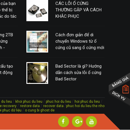
 của bạn
CÁC LỖI Ổ CỨNG
 thể bị
THƯỜNG GẶP VÀ CÁCH
c do tác
KHẮC PHỤC
ứng 2TB
Cách đơn giản để di
cứng
chuyển Windows từ ổ
h -
cứng cũ sang ổ cứng mới
mà không cần phải cài
đặt lại
 cấu tạo
Bad Sector là gì? Hướng
ạt động
dẫn cách sửa lỗi ổ cứng
Bad Sector
/
/
/
/
 du lieu
khoi phuc du lieu
phuc hoi du lieu
hoi phuc du lieu
/
/
/
ile recovery
restore data
recover data
phuc hoi du lieu the nho
/
i phục dữ liệu
o cung bi ghost de